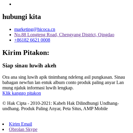
hubungi kita
marketing@hicoca.cn
No.88 Longteng Road, Chengyang District, Qingdao
+86182 6621 0008
Kirim Pitakon:
Siap sinau luwih akeh
Ora ana sing luwih apik tinimbang ndeleng asil pungkasan. Sinau
babagan newfun lan entuk album conto produk paling anyar Lan
mung njaluk informasi luwih lengkap.
Klik kanggo pitakon
© Hak Cipta - 2010-2021: Kabeh Hak Dilindhungi Undhang-
undhang. Produk Paling Anyar, Peta Situs, AMP Mobile
Kirim Email
Obrolan Skype