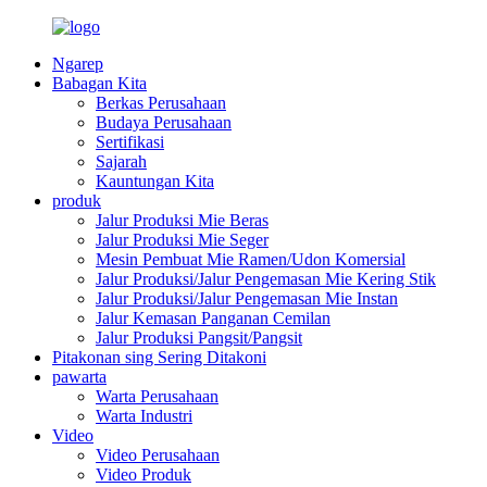
Ngarep
Babagan Kita
Berkas Perusahaan
Budaya Perusahaan
Sertifikasi
Sajarah
Kauntungan Kita
produk
Jalur Produksi Mie Beras
Jalur Produksi Mie Seger
Mesin Pembuat Mie Ramen/Udon Komersial
Jalur Produksi/Jalur Pengemasan Mie Kering Stik
Jalur Produksi/Jalur Pengemasan Mie Instan
Jalur Kemasan Panganan Cemilan
Jalur Produksi Pangsit/Pangsit
Pitakonan sing Sering Ditakoni
pawarta
Warta Perusahaan
Warta Industri
Video
Video Perusahaan
Video Produk