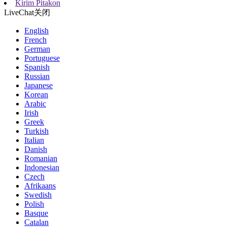
Kirim Pitakon
LiveChat
关闭
English
French
German
Portuguese
Spanish
Russian
Japanese
Korean
Arabic
Irish
Greek
Turkish
Italian
Danish
Romanian
Indonesian
Czech
Afrikaans
Swedish
Polish
Basque
Catalan